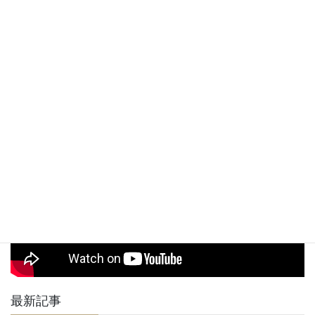
24時間受け付けており返信は必ず致します。マイフのご利用が初めてで
予約
気になることがある方もお気軽にご相談ください。
無し
駐車
※近隣にコインパーキングが数か所ございますのでそちらを
場
ご利用下さい。
駅からお店までの道順動画
最新記事