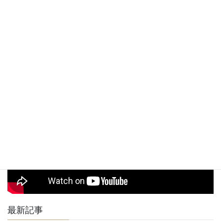
24時間受け付けており返信は必ず致します。マイフのご利用が初めてで
予約
気になることがある方もお気軽にご相談ください。
無し
駐車
※近隣にコインパーキングが数か所ございますのでそちらを
場
ご利用下さい。
駅からお店までの道順動画
最新記事