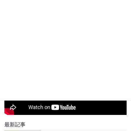
24時間受け付けており返信は必ず致します。マイフのご利用が初めてで
予約
気になることがある方もお気軽にご相談ください。
無し
駐車
※近隣にコインパーキングが数か所ございますのでそちらを
場
ご利用下さい。
駅からお店までの道順動画
最新記事